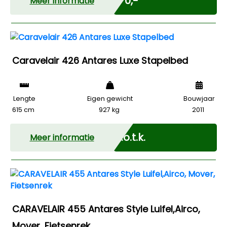
€ 0,-
Meer informatie
Caravelair 426 Antares Luxe Stapelbed
Lengte
Eigen gewicht
Bouwjaar
615 cm
927 kg
2011
Marge
N.o.t.k.
Meer informatie
CARAVELAIR 455 Antares Style Luifel,Airco,
Mover, Fietsenrek