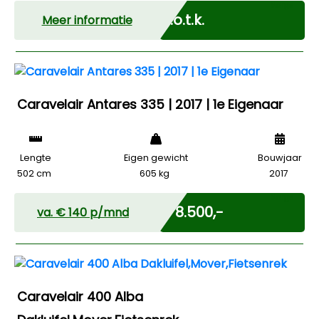
Marge
N.o.t.k.
Meer informatie
Caravelair Antares 335 | 2017 | 1e Eigenaar
Lengte
Eigen gewicht
Bouwjaar
502 cm
605 kg
2017
Marge
€ 8.500,-
va. €
140
p/mnd
Caravelair 400 Alba