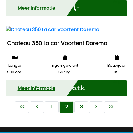
Marge
€ 1,-
Meer informatie
Chateau 350 La car Voortent Dorema
Lengte
Eigen gewicht
Bouwjaar
500 cm
567 kg
1991
Marge
N.o.t.k.
Meer informatie
<<
<
1
2
3
>
>>