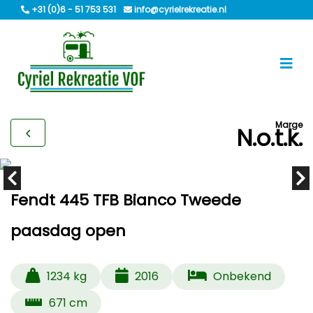
+31 (0)6 - 51 753 531
info@cyrielrekreatie.nl
Marge
N.o.t.k.
Fendt 445 TFB Bianco Tweede
paasdag open
1234 kg
2016
Onbekend
671 cm