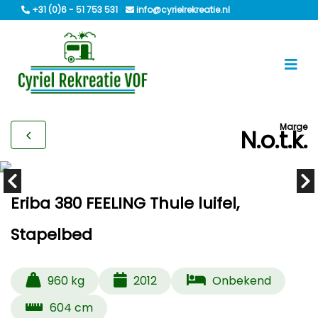
+31 (0)6 - 51 753 531
info@cyrielrekreatie.nl
Marge
N.o.t.k.
Eriba 380 FEELING Thule luifel,
Stapelbed
960 kg
2012
Onbekend
604 cm