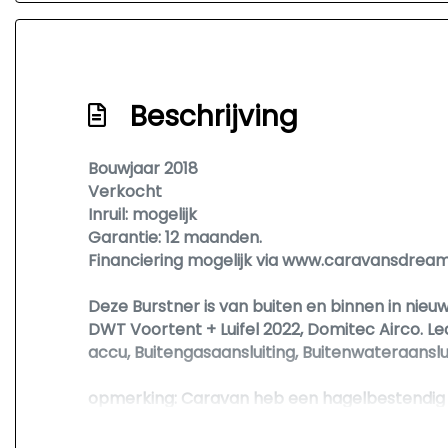
Beschrijving
Bouwjaar 2018
Verkocht
Inruil: mogelijk
Garantie: 12 maanden.
Financiering mogelijk via www.caravansdream
Deze Burstner is van buiten en binnen in nieuws
DWT Voortent + Luifel 2022, Domitec Airco. Le
accu, Buitengasaansluiting, Buitenwateraanslu
opmerking: Caravan heb een hagelbestendig 
Opmerking: Natuurlijk is deze caravan met di