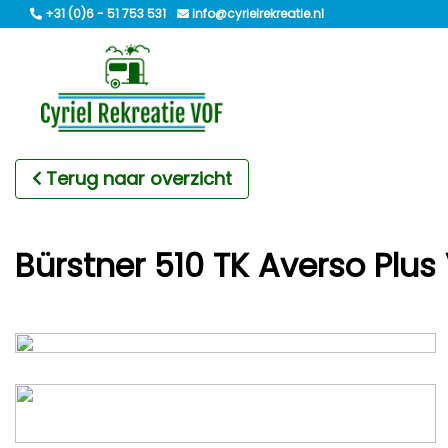
+31 (0)6 - 51 753 531
info@cyrielrekreatie.nl
Terug naar overzicht
Bürstner 510 TK Averso Plus 