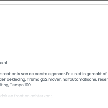
s.nl
taat en is van de eerste eigenaar.Er is niet in gerookt of
der bekleding, Truma go2 mover, halfautomatische, reserve
iting, Tempo 100
dak en front en achterkant.
verse opties uit te breiden. Denk aan de montage van e