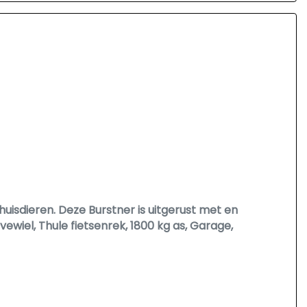
 huisdieren. Deze Burstner is uitgerust met en
wiel, Thule fietsenrek, 1800 kg as, Garage,
en dakairco voor de warme nachten of een