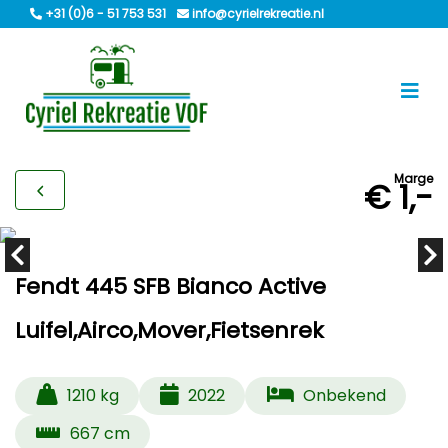
+31 (0)6 - 51 753 531
info@cyrielrekreatie.nl
Marge
€ 1,-
Fendt 445 SFB Bianco Active
Luifel,Airco,Mover,Fietsenrek
1210 kg
2022
Onbekend
667 cm