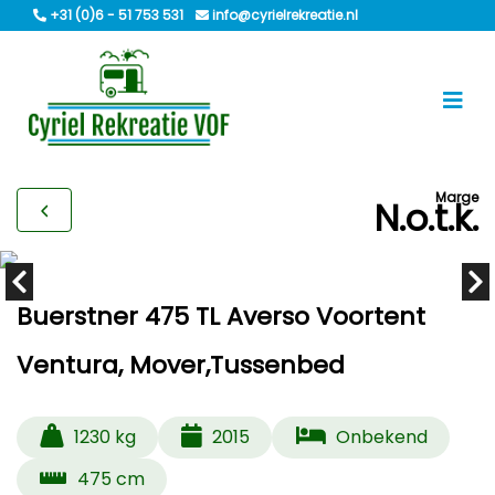
+31 (0)6 - 51 753 531
info@cyrielrekreatie.nl
Marge
N.o.t.k.
Buerstner 475 TL Averso Voortent
Ventura, Mover,Tussenbed
1230 kg
2015
Onbekend
475 cm