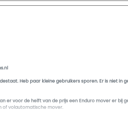
s.nl
estaat. Heb paar kleine gebruikers sporen. Er is niet in ge
n er voor de helft van de prijs een Enduro mover er bij
ch of volautomatische mover.
verse opties uit te breiden. Denk aan de montage van e
erplaatsen. Al deze opties kunnen door ons verzorgd e