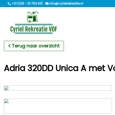
+31 (0)6 - 51 753 531
info@cyrielrekreatie.nl
Terug naar overzicht
Adria 320DD Unica A met V