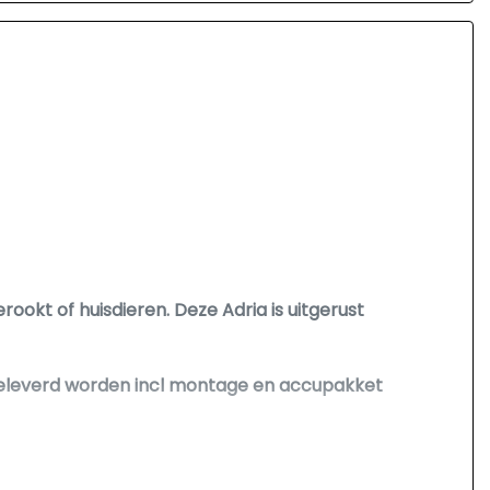
rookt of huisdieren. Deze Adria is uitgerust
 geleverd worden incl montage en accupakket
en dakairco voor de warme nachten of een
n gemonteerd worden in onze eigen